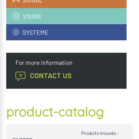
VISION
SYSTEME
Coffrets
For more information
Plateformes
CONTACT US
PC/Serveurs
Enregistreurs
NAS
product-catalog
Plateformes
Enregistreurs
Produits trouvés :