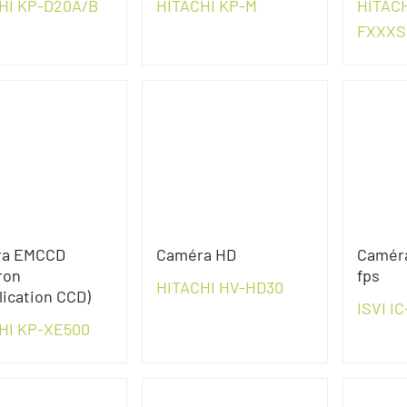
HI KP-D20A/B
HITACHI KP-M
HITACH
FXXXS
ra EMCCD
Caméra HD
Caméra
ron
fps
HITACHI HV-HD30
lication CCD)
ISVI I
HI KP-XE500