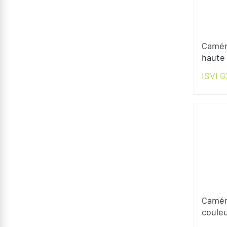
Camér
haute 
ISVI G
Camér
coule