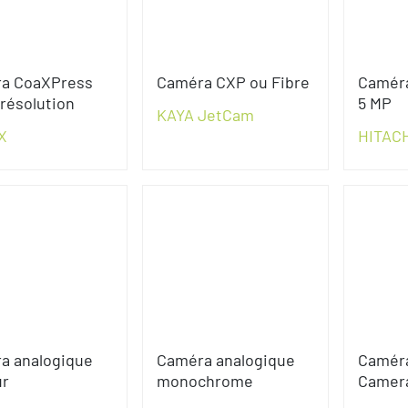
a CoaXPress
Caméra CXP ou Fibre
Caméra
résolution
5 MP
KAYA JetCam
X
HITAC
a analogique
Caméra analogique
Camér
ur
monochrome
Camera