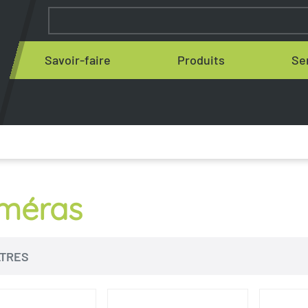
Savoir-faire
Produits
Se
méras
LTRES