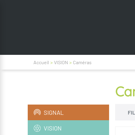
Accueil
>
VISION
>
Caméras
Ca
SIGNAL
FI
VISION