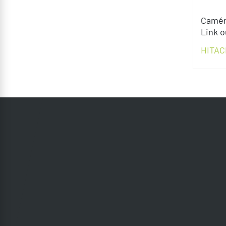
Camér
Link o
HITAC