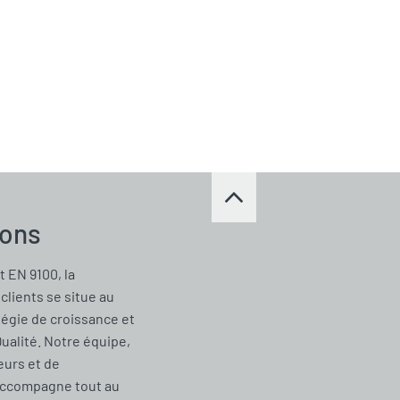
ions
t EN 9100, la
clients se situe au
tégie de croissance et
Qualité. Notre équipe,
urs et de
accompagne tout au