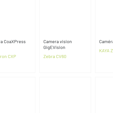
a CoaXPress
Camera vision
Camér
e
GigEVision
KAYA Z
Iron CXP
Zebra CV60