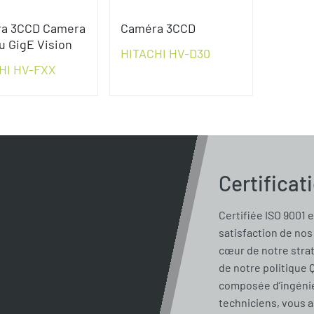
a 3CCD Camera
Caméra 3CCD
u GigE Vision
HITACHI HV-D30
HI HV-FXX
Certificat
Certifiée ISO 9001 e
satisfaction de nos 
cœur de notre stra
de notre politique 
composée d’ingénie
techniciens, vous 