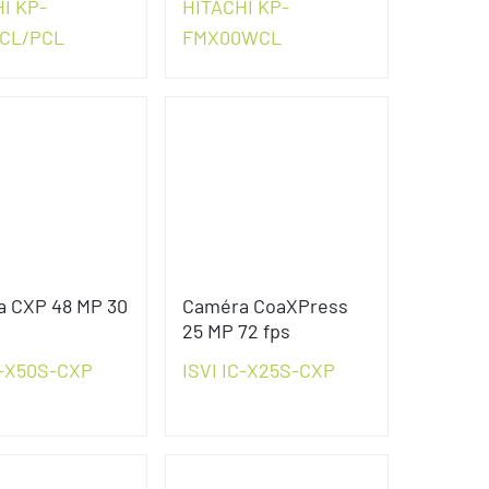
I KP-
HITACHI KP-
CL/PCL
FMX00WCL
 CXP 48 MP 30
Caméra CoaXPress
25 MP 72 fps
C-X50S-CXP
ISVI IC-X25S-CXP