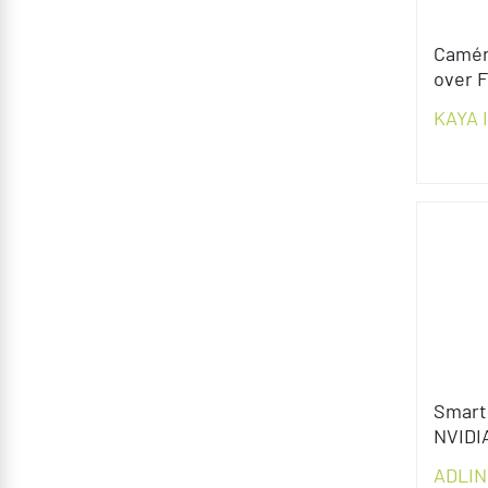
Camér
over F
KAYA 
Smart
NVIDI
ADLIN