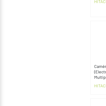
HITAC
Camé
(Elect
Multip
HITAC