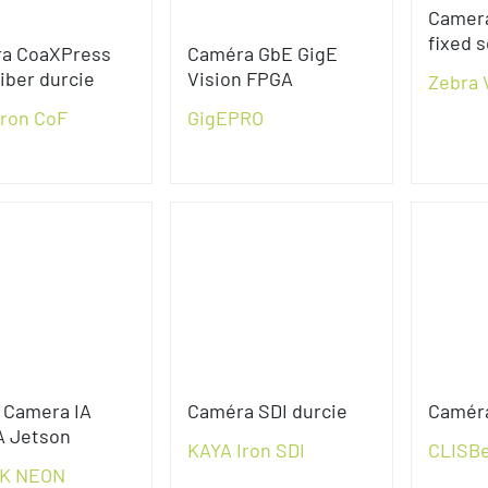
Camera
fixed 
a CoaXPress
Caméra GbE GigE
iber durcie
Vision FPGA
Zebra 
Iron CoF
GigEPRO
 Camera IA
Caméra SDI durcie
Caméra
A Jetson
KAYA Iron SDI
CLISB
K NEON