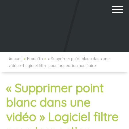
Accueil
>
Produits
>
« Supprimer point blanc dans une
vidéo » Logiciel filtre pour inspection nucléaire
« Supprimer point
blanc dans une
vidéo » Logiciel filtre