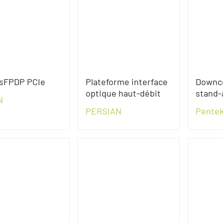
 sFPDP PCIe
Plateforme interface
Downc
optique haut-débit
stand-
N
PERSIAN
Pentek