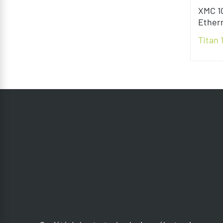
XMC 10
Ether
Titan