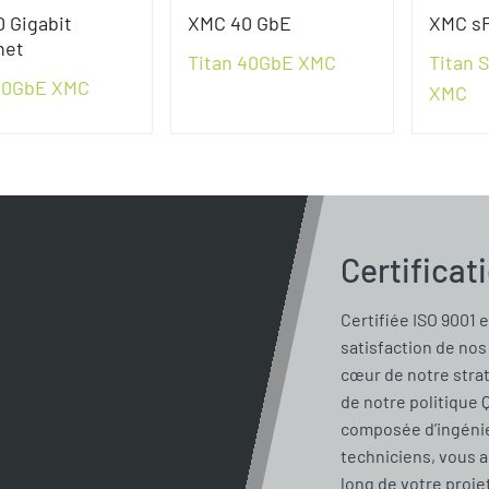
 Gigabit
XMC 40 GbE
XMC s
net
Titan 40GbE XMC
Titan 
 10GbE XMC
XMC
Certificat
Certifiée ISO 9001 e
satisfaction de nos 
cœur de notre stra
de notre politique 
composée d’ingénie
techniciens, vous 
long de votre proje