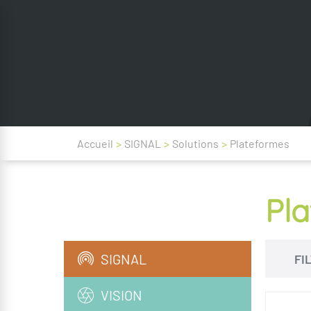
Accueil
>
SIGNAL
>
Solutions
>
Plateformes
Pl
SIGNAL
FI
VISION