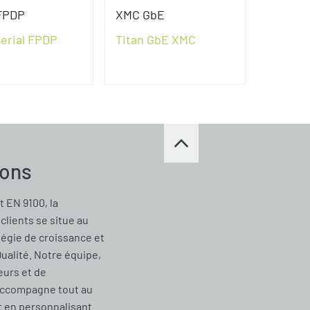
FPDP
XMC GbE
Serial FPDP
Titan GbE XMC
ions
t EN 9100, la
clients se situe au
tégie de croissance et
Qualité. Notre équipe,
urs et de
accompagne tout au
t en personnalisant