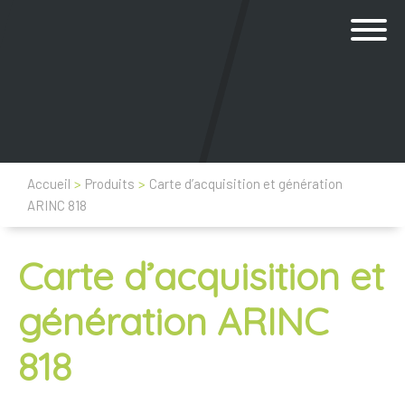
Accueil
>
Produits
>
Carte d’acquisition et génération
ARINC 818
Carte d’acquisition et
génération ARINC
818