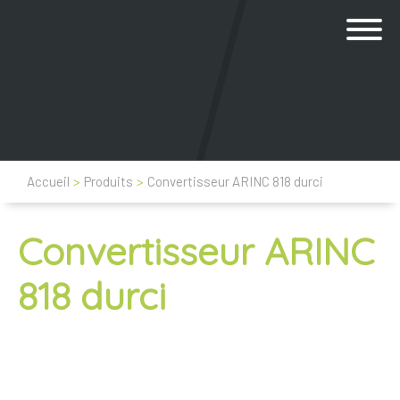
Accueil
>
Produits
>
Convertisseur ARINC 818 durci
Convertisseur ARINC
818 durci