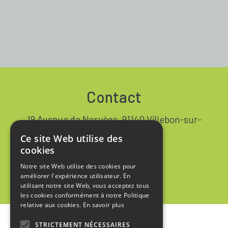
Contact
19 Avenue de Norvège, 91140 Villebon-sur-
Yvette FRANCE
Ce site Web utilise des
+33 1 64 53 37 90
cookies
Notre site Web utilise des cookies pour
Contact
améliorer l'expérience utilisateur. En
utilisant notre site Web, vous acceptez tous
les cookies conformément à notre Politique
relative aux cookies.
En savoir plus
STRICTEMENT NÉCESSAIRES
Accueil