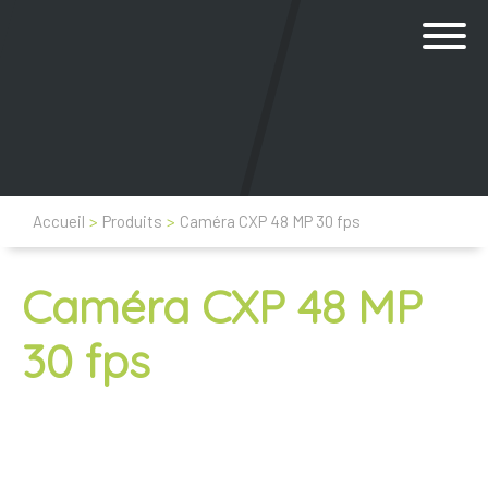
Accueil
>
Produits
>
Caméra CXP 48 MP 30 fps
Caméra CXP 48 MP
30 fps