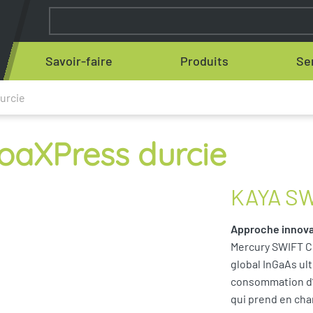
Savoir-faire
Produits
Se
urcie
aXPress durcie
KAYA SW
Approche innov
Mercury SWIFT C
global InGaAs ultr
consommation d’é
qui prend en cha