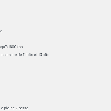
ie
t
squ’à 1600 fps
s en sortie 11 bits et 13 bits
à pleine vitesse