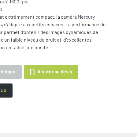
squ’à 1600 fps.
nt
mat extrêmement compact, la caméra Mercury
 s’adapte aux petits espaces. La performance du
ur permet d’obtenir des images dynamiques de
c un faible niveau de bruit et d’excellentes
on en faible luminosité.
Ajouter au devis
chnique
 US