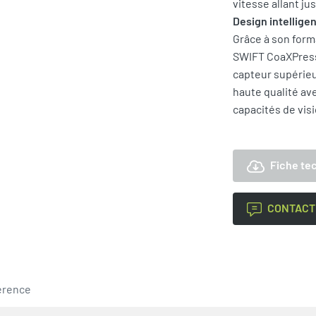
vitesse allant ju
Design intellige
Grâce à son for
SWIFT CoaXPress,
capteur supérie
haute qualité ave
capacités de visi
Fiche te
CONTACT
érence