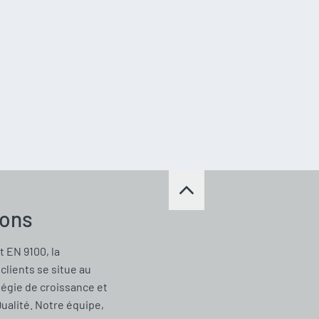
ions
t EN 9100, la
clients se situe au
tégie de croissance et
Qualité. Notre équipe,