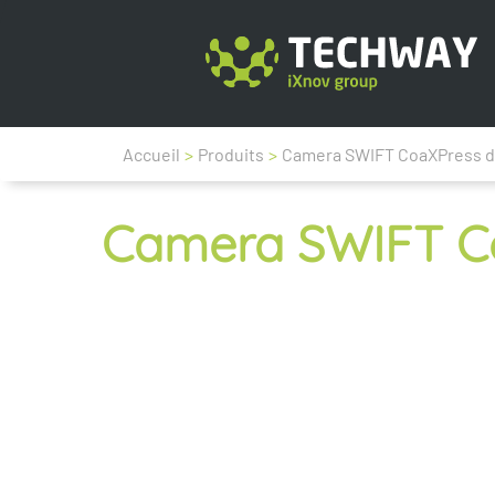
Accueil
>
Produits
>
Camera SWIFT CoaXPress d
Camera SWIFT Co