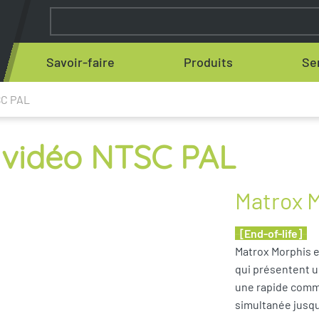
Savoir-faire
Produits
Se
SC PAL
n vidéo NTSC PAL
Matrox 
–
[End-of-life]
–
Matrox Morphis e
qui présentent u
une rapide commu
simultanée jusqu