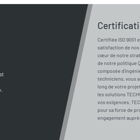
Certificat
Certifiée ISO 9001 e
satisfaction de nos 
cœur de notre stra
de notre politique 
composée d’ingénie
st
techniciens, vous 
long de votre proje
e.
les solutions TECH
vos exigences. TE
pour sa force de pr
engagement auprès 