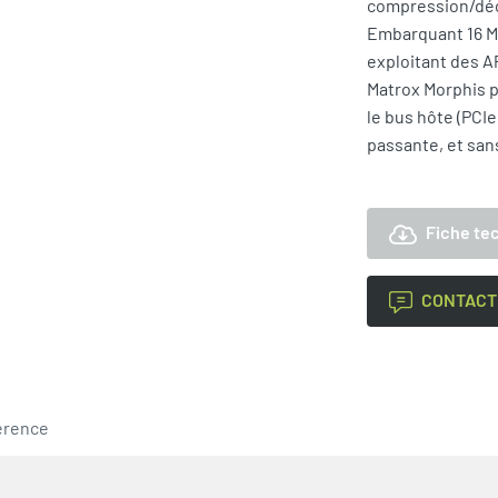
compression/dé
Embarquant 16 Mo
exploitant des AP
Matrox Morphis p
le bus hôte (PCI
passante, et san
Fiche te
CONTACT
érence