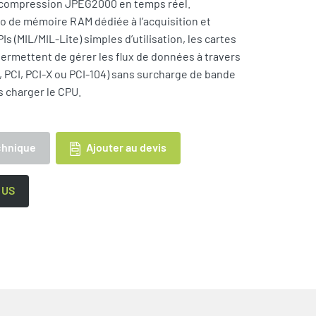
compression JPEG2000 en temps réel.
 de mémoire RAM dédiée à l’acquisition et
Is (MIL/MIL-Lite) simples d’utilisation, les cartes
ermettent de gérer les flux de données à travers
e, PCI, PCI-X ou PCI-104) sans surcharge de bande
s charger le CPU.
Ajouter au devis
chnique
 US