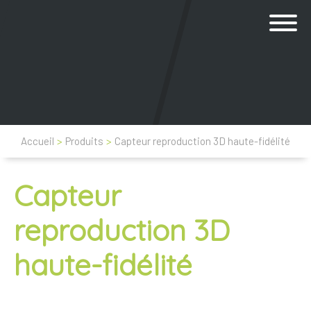
Accueil
>
Produits
>
Capteur reproduction 3D haute-fidélité
Capteur
reproduction 3D
haute-fidélité