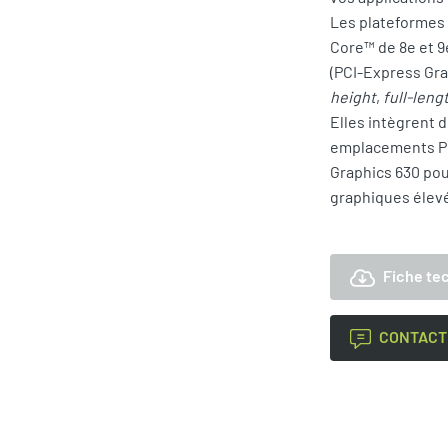
Les plateformes 
Core™ de 8e et 9
(PCI-Express Gr
height
,
full-leng
Elles intègrent 
emplacements PCI
Graphics 630 po
graphiques élevé
Fiche te
CONTACT