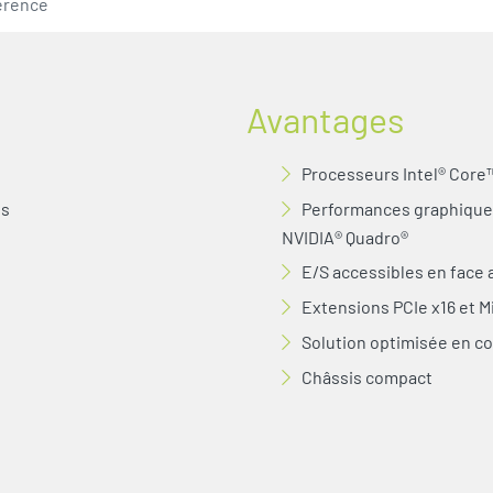
érence
Avantages
Processeurs Intel® Core™
ts
Performances graphiques
NVIDIA® Quadro®
E/S accessibles en face a
Extensions PCIe x16 et M
Solution optimisée en c
Châssis compact