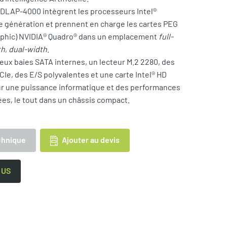
DLAP-4000 intègrent les processeurs Intel®
e génération et prennent en charge les cartes PEG
aphic) NVIDIA® Quadro® dans un emplacement
full-
th
,
dual-width
.
deux baies SATA internes, un lecteur M.2 2280, des
e, des E/S polyvalentes et une carte Intel® HD
ur une puissance informatique et des performances
es, le tout dans un châssis compact.
Ajouter au devis
chnique
 US