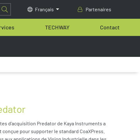
Français
Partenaires
rvices
TECHWAY
Contact
edator
es d’acquisition Predator de Kaya Instruments a
t conçue pour supporter le standard CoaXPress.
s aux applications de Vision Industrielle dans les