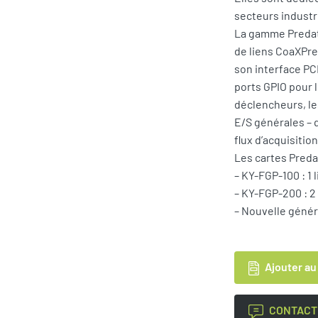
secteurs industr
La gamme Predato
de liens CoaXPre
son interface PC
ports GPIO pour 
déclencheurs, les
E/S générales –
flux d’acquisitio
Les cartes Predat
– KY-FGP-100 : 1 
– KY-FGP-200 : 2 
– Nouvelle généra
Ajouter au
CONTACT