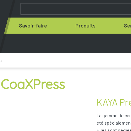
Savoir-faire
Produits
Se
s
n CoaXPress
KAYA Pr
La gamme de cart
été spécialemen
Elles sont dédiée