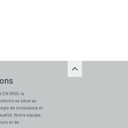
ions
t EN 9100, la
clients se situe au
tégie de croissance et
Qualité. Notre équipe,
urs et de