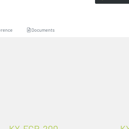
érence
Documents
KY-FGP-200
KY