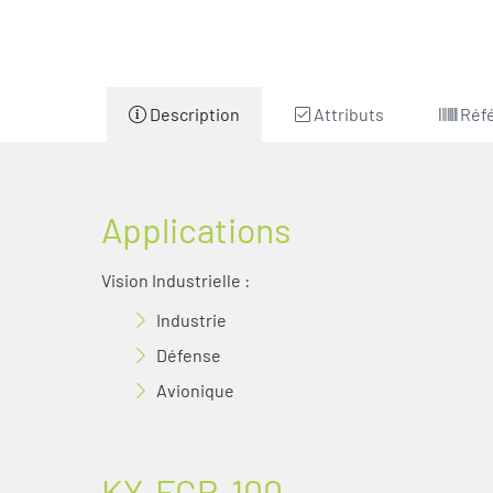
Description
Attributs
Réf
Applications
Vision Industrielle :
Industrie
Défense
Avionique
KY-FGP-100