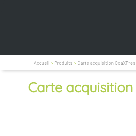
Accueil
>
Produits
>
Carte acquisition CoaXPres
Carte acquisitio