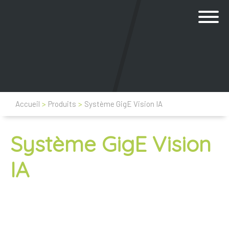
Accueil
>
Produits
>
Système GigE Vision IA
Système GigE Vision
IA