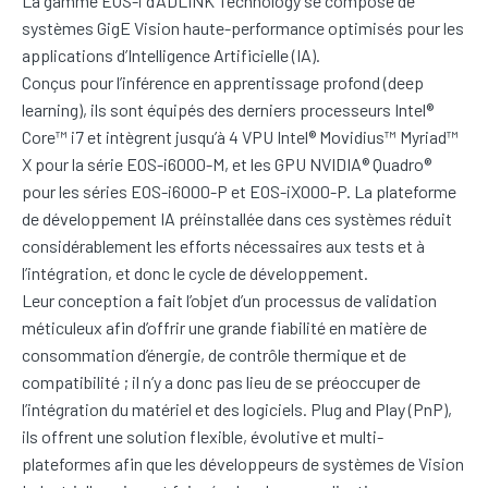
La gamme EOS-i d’ADLINK Technology se compose de
systèmes GigE Vision haute-performance optimisés pour les
applications d’Intelligence Artificielle (IA).
Conçus pour l’inférence en apprentissage profond (deep
learning), ils sont équipés des derniers processeurs Intel®
Core™ i7 et intègrent jusqu’à 4 VPU Intel® Movidius™ Myriad™
X pour la série EOS-i6000-M, et les GPU NVIDIA® Quadro®
pour les séries EOS-i6000-P et EOS-iX000-P. La plateforme
de développement IA préinstallée dans ces systèmes réduit
considérablement les efforts nécessaires aux tests et à
l’intégration, et donc le cycle de développement.
Leur conception a fait l’objet d’un processus de validation
méticuleux afin d’offrir une grande fiabilité en matière de
consommation d’énergie, de contrôle thermique et de
compatibilité ; il n’y a donc pas lieu de se préoccuper de
l’intégration du matériel et des logiciels. Plug and Play (PnP),
ils offrent une solution flexible, évolutive et multi-
plateformes afin que les développeurs de systèmes de Vision