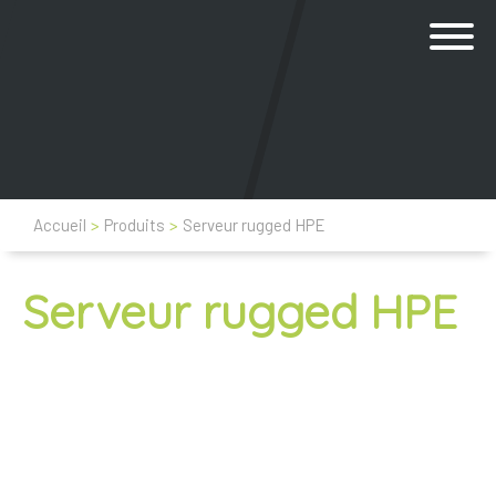
Accueil
>
Produits
>
Serveur rugged HPE
Serveur rugged HPE