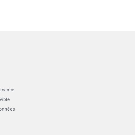
ormance
vible
données