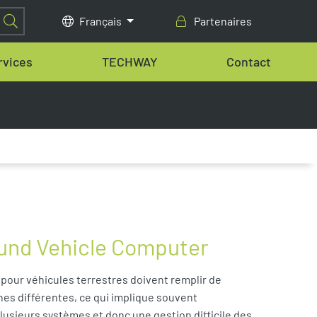
Français
Partenaires
rvices
TECHWAY
Contact
und Vehicle Computer
 pour véhicules terrestres doivent remplir de
s différentes, ce qui implique souvent
plusieurs systèmes et donc une gestion difficile des