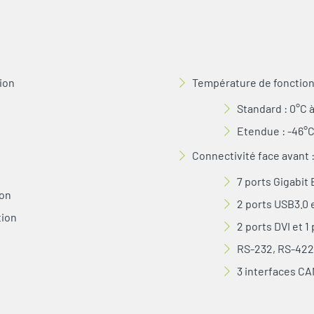
ion
Température de fonctio
Standard : 0°C 
Etendue : -46°C
Connectivité face avant 
7 ports Gigabit
ion
2 ports USB3.0 
tion
2 ports DVI et 1
RS-232, RS-422,
3 interfaces C