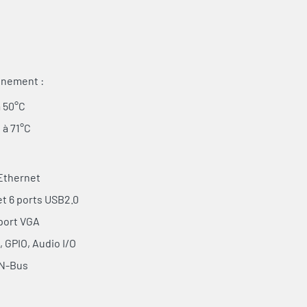
nnement :
à 50°C
 à 71°C
:
 Ethernet
et 6 ports USB2.0
 port VGA
 GPIO, Audio I/O
AN-Bus