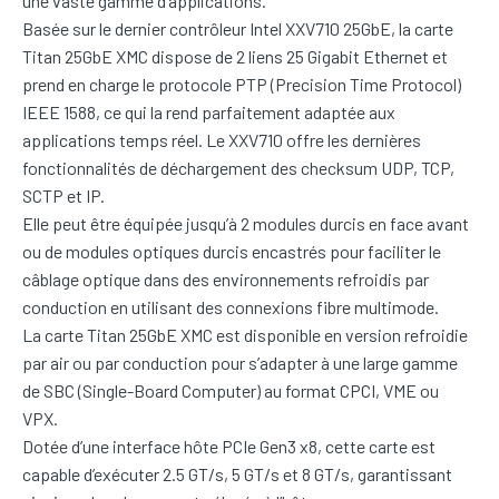
une vaste gamme d’applications.
Basée sur le dernier contrôleur Intel XXV710 25GbE, la carte
Titan 25GbE XMC dispose de 2 liens 25 Gigabit Ethernet et
prend en charge le protocole PTP (Precision Time Protocol)
IEEE 1588, ce qui la rend parfaitement adaptée aux
applications temps réel. Le XXV710 offre les dernières
fonctionnalités de déchargement des checksum UDP, TCP,
SCTP et IP.
Elle peut être équipée jusqu’à 2 modules durcis en face avant
ou de modules optiques durcis encastrés pour faciliter le
câblage optique dans des environnements refroidis par
conduction en utilisant des connexions fibre multimode.
La carte Titan 25GbE XMC est disponible en version refroidie
par air ou par conduction pour s’adapter à une large gamme
de SBC (Single-Board Computer) au format CPCI, VME ou
VPX.
Dotée d’une interface hôte PCIe Gen3 x8, cette carte est
capable d’exécuter 2.5 GT/s, 5 GT/s et 8 GT/s, garantissant