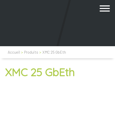
Accueil
>
Produits
>
XMC 25 GbEth
XMC 25 GbEth