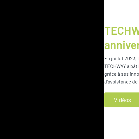
TECHW
annive
En juillet 2023
TECHWAY a bâti 
grâce à ses inn
d’assistance de
Vidéos