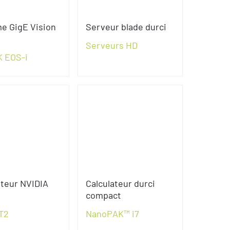
e GigE Vision
Serveur blade durci
Serveurs HD
 EOS-i
ateur NVIDIA
Calculateur durci
compact
T2
NanoPAK™ i7