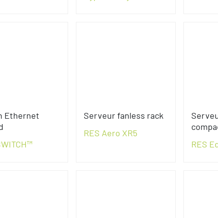
h Ethernet
Serveur fanless rack
Serveu
d
compa
RES Aero XR5
SWITCH™
RES E