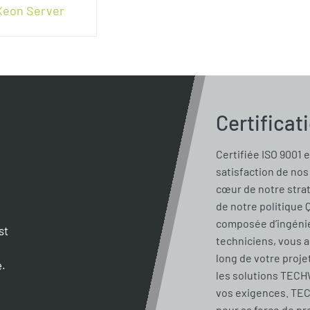
Xeon Server
Certificat
Certifiée ISO 9001 e
satisfaction de nos 
cœur de notre stra
de notre politique 
composée d’ingénie
st
techniciens, vous 
long de votre proje
e.
les solutions TECH
vos exigences. TE
pour sa force de pr