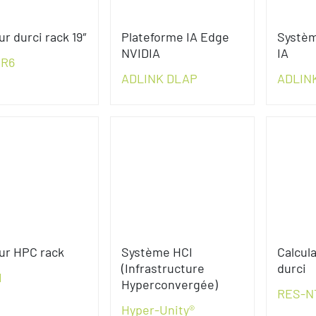
r durci rack 19″
Plateforme IA Edge
Systèm
NVIDIA
IA
XR6
ADLINK DLAP
ADLINK
ur HPC rack
Système HCI
Calcul
(Infrastructure
durci
I
Hyperconvergée)
RES-N
Hyper-Unity®