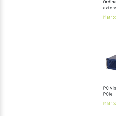
Ordina
extens
Matro
PC Vis
PCIe
Matro