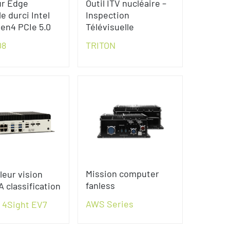
r Edge
Outil ITV nucléaire –
e durci Intel
Inspection
en4 PCIe 5.0
Télévisuelle
08
TRITON
Mission computer
leur vision
fanless
A classification
AWS Series
 4Sight EV7