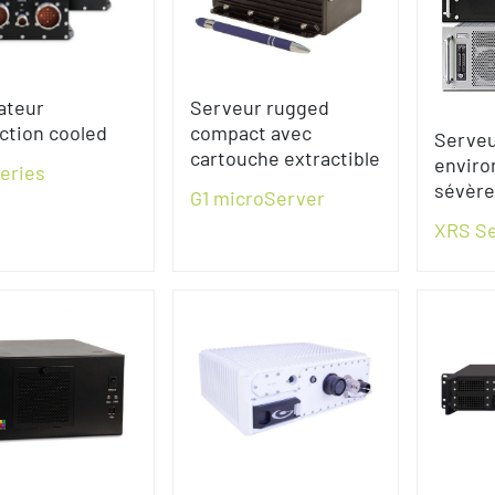
ateur
Serveur rugged
ction cooled
compact avec
Serveu
cartouche extractible
envir
eries
sévère
G1 microServer
XRS Se