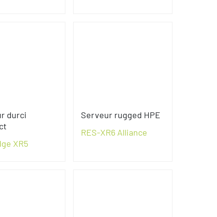
r durci
Serveur rugged HPE
ct
RES-XR6 Alliance
dge XR5