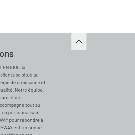
ions
t EN 9100, la
clients se situe au
tégie de croissance et
Qualité. Notre équipe,
urs et de
accompagne tout au
t en personnalisant
WAY pour répondre à
CHWAY est reconnue
oposition et son