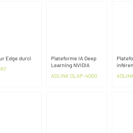
ur Edge durci
Plateforme IA Deep
Platef
Learning NVIDIA
infére
XR7
ADLINK DLAP-4000
ADLIN