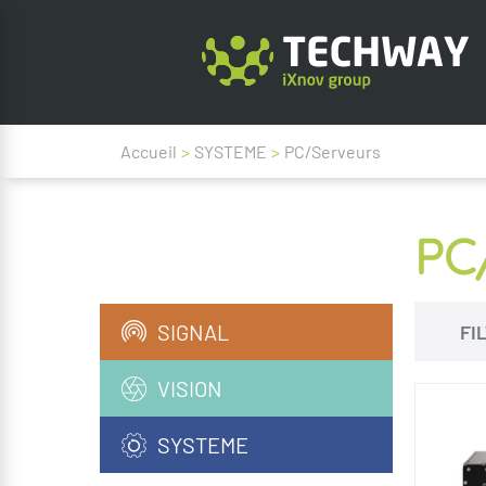
Accueil
>
SYSTEME
>
PC/Serveurs
PC
SIGNAL
FI
VISION
SYSTEME