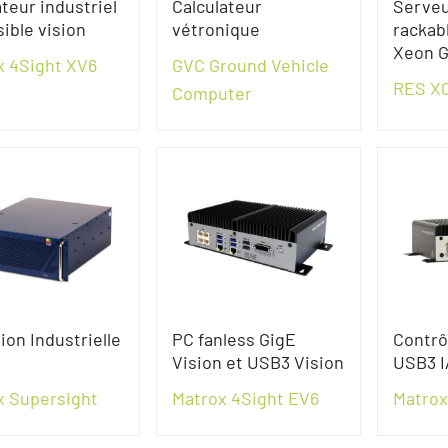
teur industriel
Calculateur
Serveu
ible vision
vétronique
rackabl
Xeon G
x 4Sight XV6
GVC Ground Vehicle
RES X
Computer
ion Industrielle
PC fanless GigE
Contrô
Vision et USB3 Vision
USB3 I
x Supersight
Matrox 4Sight EV6
Matrox