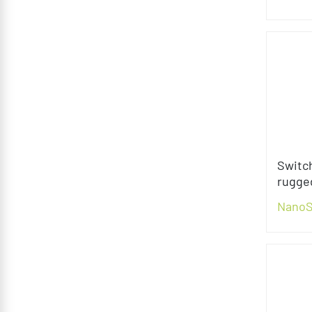
Switc
rugge
Nano