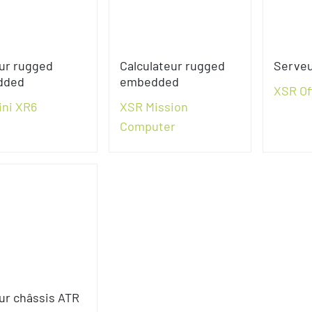
ur rugged
Calculateur rugged
Serveu
dded
embedded
XSR Of
ni XR6
XSR Mission
Computer
ur châssis ATR