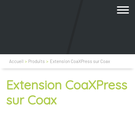
Accueil
>
Produits
>
Extension CoaXPress sur Coax
Extension CoaXPress
sur Coax