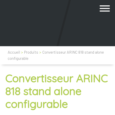
Accueil
>
Produits
>
Convertisseur ARINC 818 stand alone
configurable
Convertisseur ARINC
818 stand alone
configurable