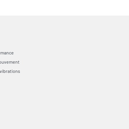
ormance
mouvement
vibrations