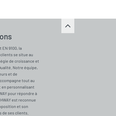
ions
t EN 9100, la
clients se situe au
tégie de croissance et
Qualité. Notre équipe,
urs et de
accompagne tout au
t en personnalisant
WAY pour répondre à
CHWAY est reconnue
oposition et son
de ses clients.