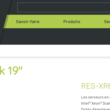
Savoir-faire
Produits
Se
k 19″
RES-XR
Les serveurs en
Intel® Xeon® Sca
Dotés d’emplacem