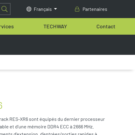
Français
Partenaires
rvices
TECHWAY
Contact
6
 rack RES-XR6 sont équipés du dernier processeur
lable et d’une mémoire DDR4 ECC à 2666 MHz.
ents d’extension, d’entrées/sorties rapides à