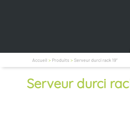
Accueil
>
Produits
>
Serveur durci rack 19″
Serveur durci rac