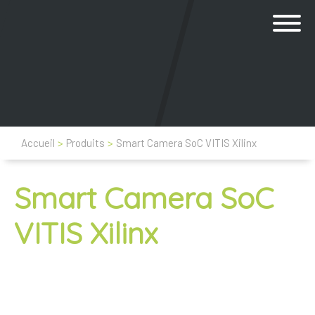
Accueil
>
Produits
>
Smart Camera SoC VITIS Xilinx
Smart Camera SoC
VITIS Xilinx