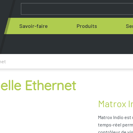
Savoir-faire
Produits
Se
net
elle Ethernet
Matrox I
Matrox Indio est
temps-réel perme
contrôleur de vis