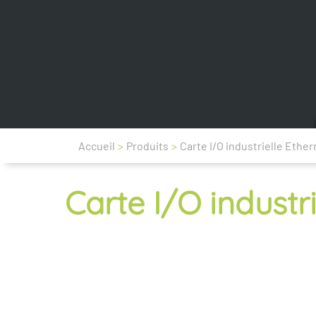
Accueil
>
Produits
>
Carte I/O industrielle Ether
Carte I/O industri