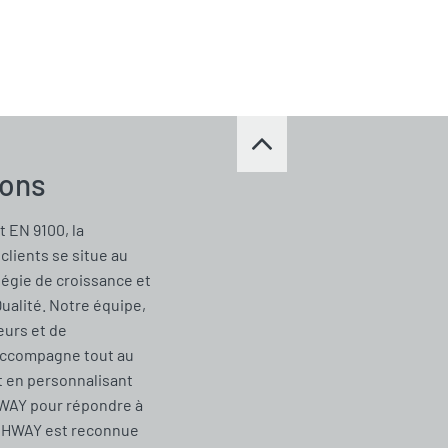
ions
t EN 9100, la
clients se situe au
tégie de croissance et
Qualité. Notre équipe,
urs et de
accompagne tout au
t en personnalisant
WAY pour répondre à
CHWAY est reconnue