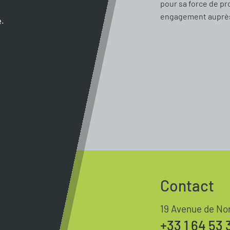
pour sa force de pr
engagement auprès 
e.
Contact
19 Avenue de No
+33 1 64 53 