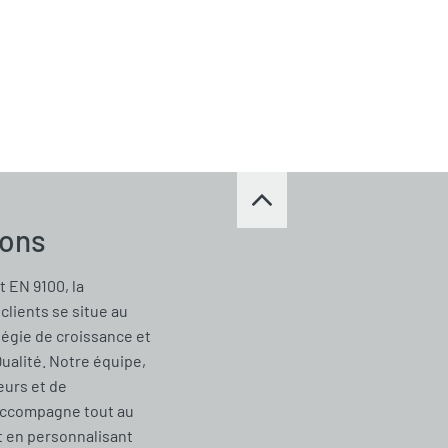
ions
t EN 9100, la
clients se situe au
tégie de croissance et
Qualité. Notre équipe,
urs et de
accompagne tout au
t en personnalisant