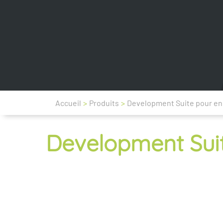
Accueil
>
Produits
>
Development Suite pour en
Development Suit