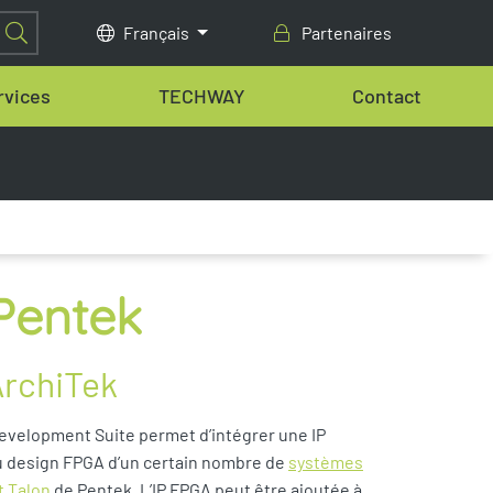
Français
Partenaires
rvices
TECHWAY
Contact
Pentek
ArchiTek
evelopment Suite permet d’intégrer une IP
u design FPGA d’un certain nombre de
systèmes
t Talon
de Pentek. L’IP FPGA peut être ajoutée à