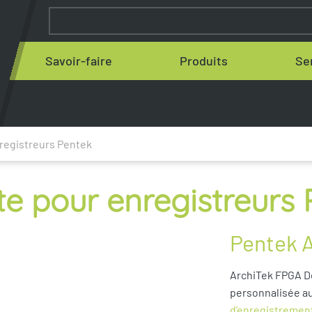
Savoir-faire
Produits
Se
registreurs Pentek
e pour enregistreurs 
Pentek 
ArchiTek FPGA D
personnalisée a
d’enregistremen