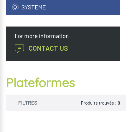
SYSTEME
Coffrets
For more information
Plateformes
CONTACT US
PC/Serveurs
Enregistreurs
NAS
Plateformes
Plateformes
Enregistreurs
FILTRES
Produits trouvés :
9