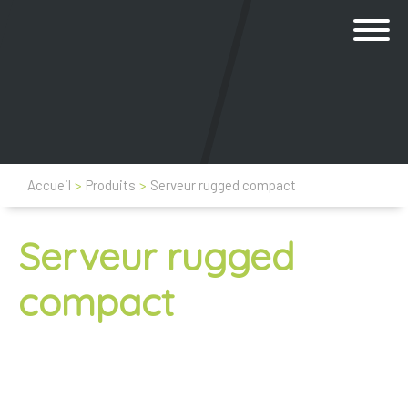
Accueil
>
Produits
>
Serveur rugged compact
Serveur rugged
compact