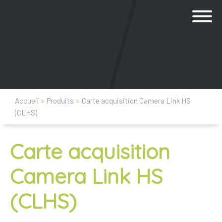
Accueil
>
Produits
>
Carte acquisition Camera Link HS
(CLHS)
Carte acquisition
Camera Link HS
(CLHS)