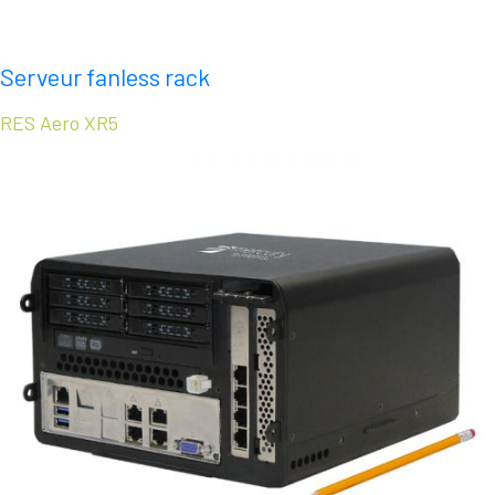
Serveur fanless rack
RES Aero XR5