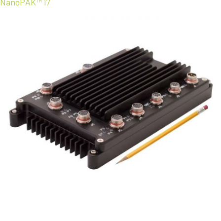
NanoPAK™ i7