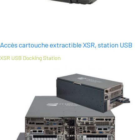
Accès cartouche extractible XSR, station USB
XSR USB Docking Station