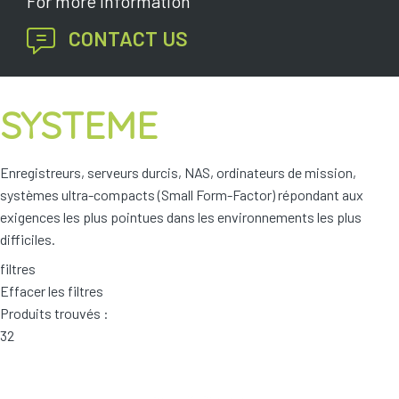
For more information
Plateformes
CONTACT US
PC/Serveurs
Enregistreurs
SYSTEME
NAS
Plateformes
Enregistreurs, serveurs durcis, NAS, ordinateurs de mission,
Enregistreurs
systèmes ultra-compacts (Small Form-Factor) répondant aux
exigences les plus pointues dans les environnements les plus
difficiles.
filtres
Effacer les filtres
Produits trouvés :
32