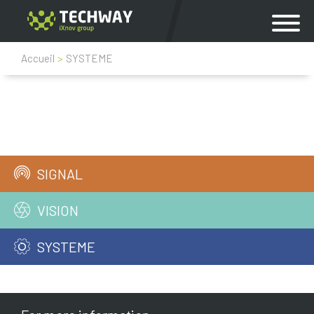
Accueil
>
SYSTEME
SIGNAL
VISION
SYSTEME
Coffrets