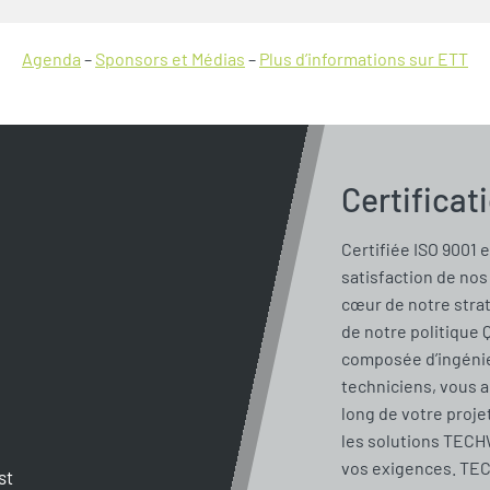
Agenda
–
Sponsors et Médias
–
Plus d’informations sur ETT
Certificat
Certifiée ISO 9001 e
satisfaction de nos 
cœur de notre stra
de notre politique 
composée d’ingénie
techniciens, vous 
long de votre proje
les solutions TECH
vos exigences. TE
st