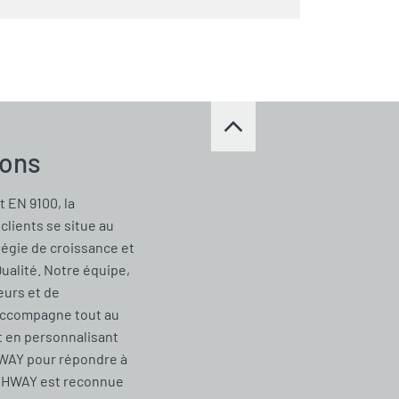
ions
t EN 9100, la
clients se situe au
tégie de croissance et
Qualité. Notre équipe,
urs et de
accompagne tout au
t en personnalisant
WAY pour répondre à
CHWAY est reconnue