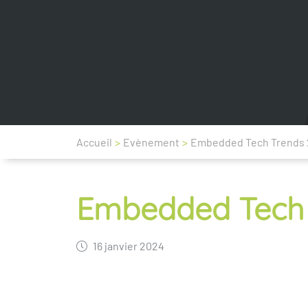
Accueil
>
Evènement
>
Embedded Tech Trends
Embedded Tech 
16 janvier 2024