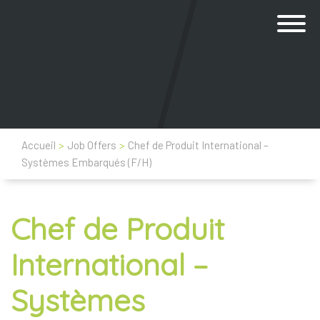
Accueil
>
Job Offers
>
Chef de Produit International –
Systèmes Embarqués (F/H)
Chef de Produit
International –
Systèmes