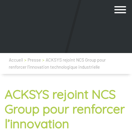
Accueil
>
Presse
>
ACKSYS rejoint NCS Group pour
renforcer l’innovation technologique industrielle
ACKSYS rejoint NCS
Group pour renforcer
l’innovation