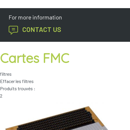
Coffrets
For more information
Plateformes
CONTACT US
PC/Serveurs
Enregistreurs
Cartes FMC
NAS
Plateformes
Enregistreurs
filtres
Effacer les filtres
Produits trouvés :
2