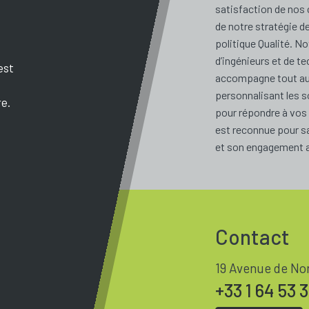
satisfaction de nos 
de notre stratégie d
politique Qualité. 
d’ingénieurs et de t
est
accompagne tout au 
personnalisant les
e.
pour répondre à vo
est reconnue pour s
et son engagement a
Contact
19 Avenue de No
+33 1 64 53 