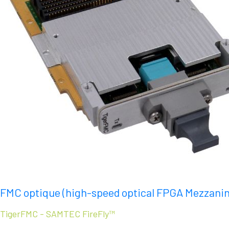
FMC optique (high-speed optical FPGA Mezzanin
TigerFMC - SAMTEC FireFly™