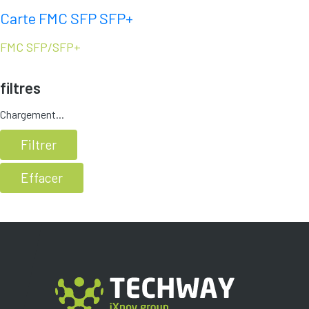
Carte FMC SFP SFP+
FMC SFP/SFP+
filtres
Chargement...
Filtrer
Effacer